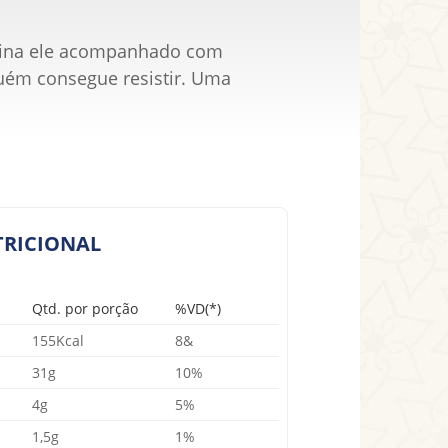
agina ele acompanhado com
uém consegue resistir. Uma
RICIONAL
Qtd. por porção
%VD(*)
155Kcal
8&
31g
10%
4g
5%
1,5g
1%