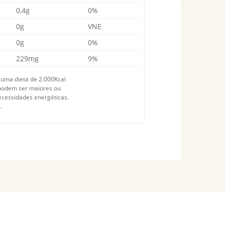
0,4g
0%
0g
VNE
0g
0%
229mg
9%
 uma dieta de 2.000Kcal
s podem ser maiores ou
cessidades energéticas.
.